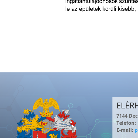
ELÉR
7144 Decs
Telefon:
E-mail:
p