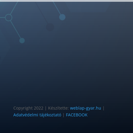
Copyright 2022 | Készítette:
weblap-gyar.hu
|
Adatvédelmi tájékoztató
|
FACEBOOK