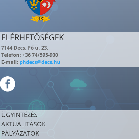
ELÉRHETŐSÉGEK
7144 Decs, Fő u. 23.
Telefon: +36 74/595-900
E-mail:
phdecs@decs.hu

ÜGYINTÉZÉS
AKTUALITÁSOK
PÁLYÁZATOK