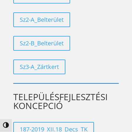
Sz2-A_Belterület
Sz2-B_Belterület
Sz3-A_Zártkert
TELEPÜLÉSFEJLESZTÉSI
KONCEPCIÓ
Nagy kontraszt váltása
187-2019_XII.18_Decs_TK