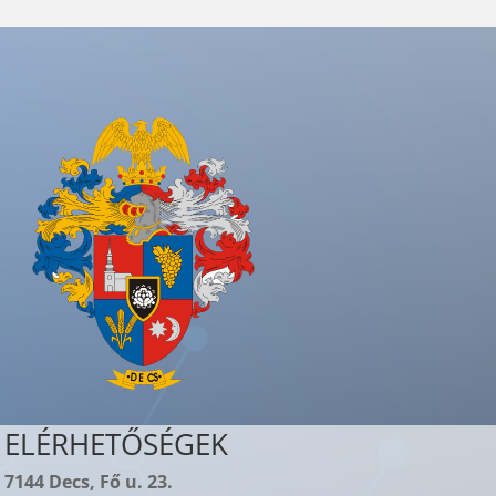
ELÉRHETŐSÉGEK
7144 Decs, Fő u. 23.