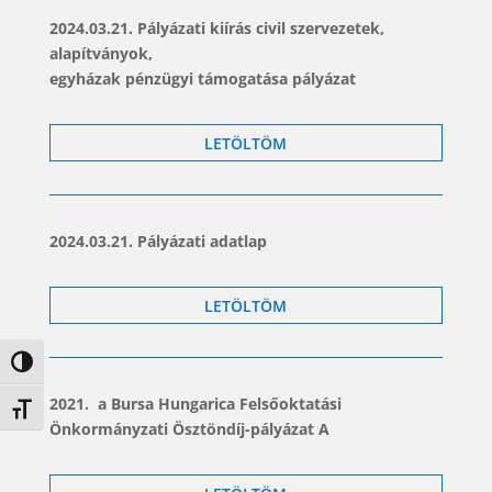
2024.03.21. Pályázati kiírás civil szervezetek,
alapítványok,
egyházak pénzügyi támogatása pályázat
LETÖLTÖM
2024.03.21. Pályázati adatlap
LETÖLTÖM
Nagy kontraszt váltása
2021. a Bursa Hungarica Felsőoktatási
Betűméret váltása
Önkormányzati Ösztöndíj-pályázat A