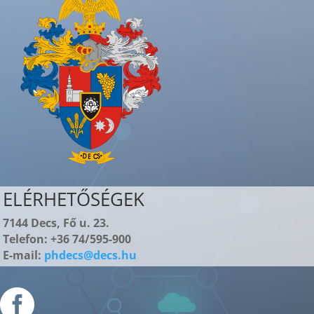
ELÉRHETŐSÉGEK
7144 Decs, Fő u. 23.
Telefon: +36 74/595-900
E-mail:
phdecs@decs.hu
