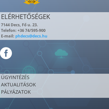
ELÉRHETŐSÉGEK
7144 Decs, Fő u. 23.
Telefon: +36 74/595-900
E-mail:
phdecs@decs.hu

ÜGYINTÉZÉS
AKTUALITÁSOK
PÁLYÁZATOK