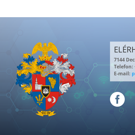
ELÉR
7144 Decs
Telefon:
E-mail:
p
