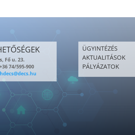
HETŐSÉGEK
ÜGYINTÉZÉS
AKTUALITÁSOK
, Fő u. 23.
PÁLYÁZATOK
 +36 74/595-900
hdecs@decs.hu