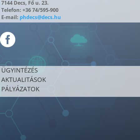
7144 Decs, Fő u. 23.
Telefon: +36 74/595-900
E-mail:
phdecs@decs.hu

ÜGYINTÉZÉS
AKTUALITÁSOK
PÁLYÁZATOK