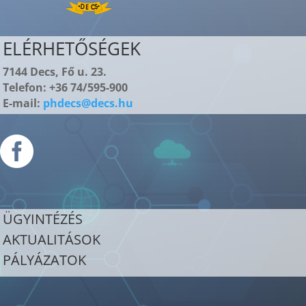
ELÉRHETŐSÉGEK
7144 Decs, Fő u. 23.
Telefon: +36 74/595-900
E-mail:
phdecs@decs.hu

ÜGYINTÉZÉS
AKTUALITÁSOK
PÁLYÁZATOK