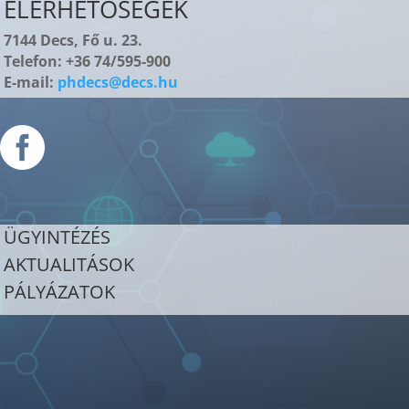
ELÉRHETŐSÉGEK
7144 Decs, Fő u. 23.
Telefon: +36 74/595-900
E-mail:
phdecs@decs.hu

ÜGYINTÉZÉS
AKTUALITÁSOK
PÁLYÁZATOK