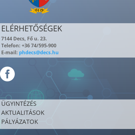
ELÉRHETŐSÉGEK
7144 Decs, Fő u. 23.
Telefon: +36 74/595-900
E-mail:
phdecs@decs.hu

ÜGYINTÉZÉS
AKTUALITÁSOK
PÁLYÁZATOK