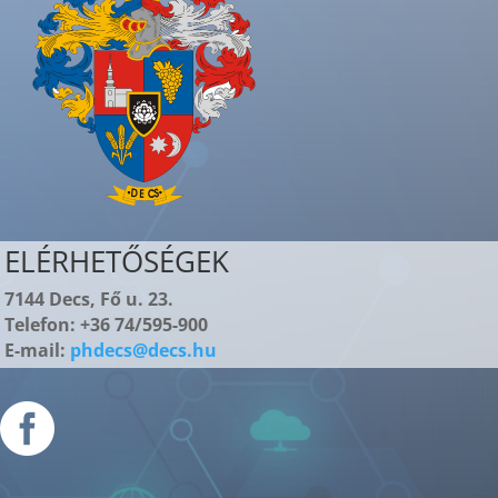
ELÉRHETŐSÉGEK
7144 Decs, Fő u. 23.
Telefon: +36 74/595-900
E-mail:
phdecs@decs.hu
