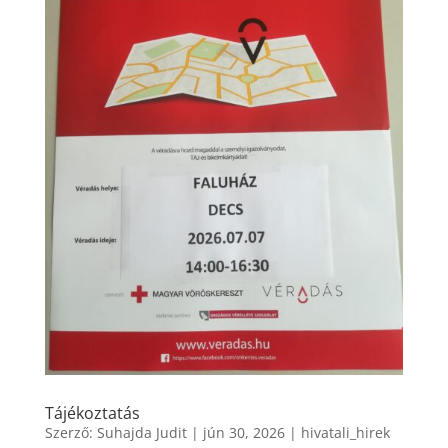
Tájékoztatás
Szerző:
Suhajda Judit
|
jún 30, 2026
|
hivatali_hirek