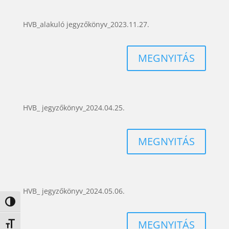
HVB_alakuló jegyzőkönyv_2023.11.27.
MEGNYITÁS
HVB_ jegyzőkönyv_2024.04.25.
MEGNYITÁS
HVB_ jegyzőkönyv_2024.05.06.
Nagy kontraszt váltása
MEGNYITÁS
Betűméret váltása