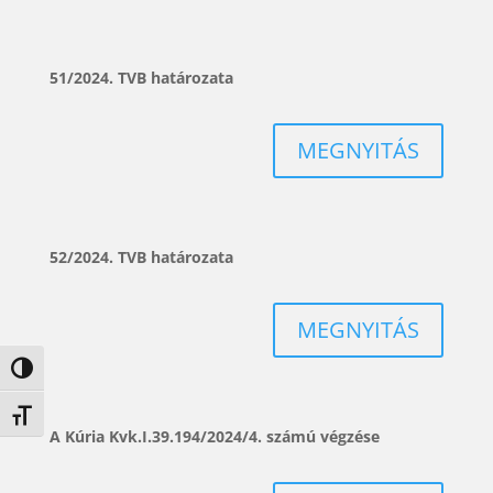
51/2024. TVB határozata
MEGNYITÁS
52/2024. TVB határozata
MEGNYITÁS
Nagy kontraszt váltása
Betűméret váltása
A Kúria Kvk.I.39.194/2024/4. számú végzése